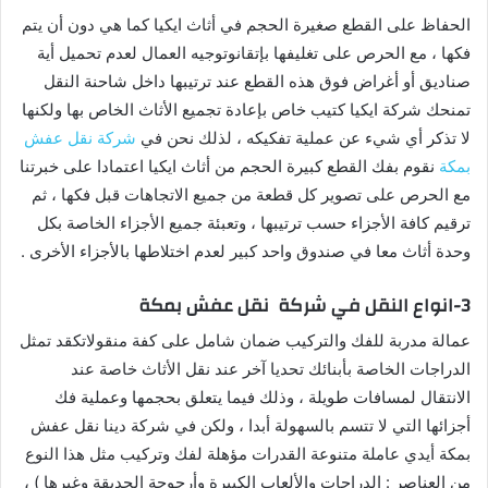
الحفاظ على القطع صغيرة الحجم في أثاث ايكيا كما هي دون أن يتم
فكها ، مع الحرص على تغليفها بإتقانوتوجيه العمال لعدم تحميل أية
صناديق أو أغراض فوق هذه القطع عند ترتيبها داخل شاحنة النقل
تمنحك شركة ايكيا كتيب خاص بإعادة تجميع الأثاث الخاص بها ولكنها
لا تذكر أي شيء عن عملية تفكيكه ، لذلك نحن في
شركة نقل عفش
بمكة
نقوم بفك القطع كبيرة الحجم من أثاث ايكيا اعتمادا على خبرتنا
مع الحرص على تصوير كل قطعة من جميع الاتجاهات قبل فكها ، ثم
ترقيم كافة الأجزاء حسب ترتيبها ، وتعبئة جميع الأجزاء الخاصة بكل
وحدة أثاث معا في صندوق واحد كبير لعدم اختلاطها بالأجزاء الأخرى .
3-انواع النقل في شركة نقل عفش بمكة
عمالة مدربة للفك والتركيب ضمان شامل على كفة منقولاتكقد تمثل
الدراجات الخاصة بأبنائك تحديا آخر عند نقل الأثاث خاصة عند
الانتقال لمسافات طويلة ، وذلك فيما يتعلق بحجمها وعملية فك
أجزائها التي لا تتسم بالسهولة أبدا ، ولكن في شركة دينا نقل عفش
بمكة أيدي عاملة متنوعة القدرات مؤهلة لفك وتركيب مثل هذا النوع
من العناصر : الدراجات والألعاب الكبيرة وأرجوحة الحديقة وغيرها ) ،